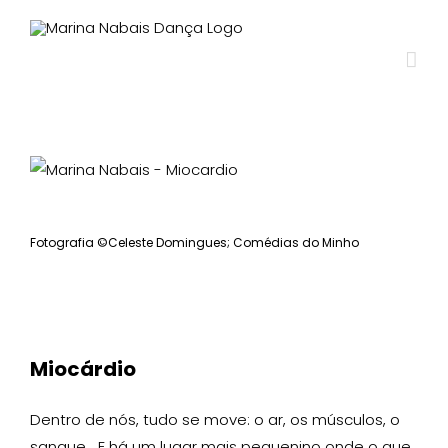
View
Larger
Image
Fotografia ©Celeste Domingues; Comédias do Minho
Miocárdio
Dentro de nós, tudo se move: o ar, os músculos, o
sangue… E há um lugar mais pequenino onde o que